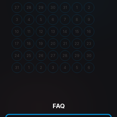
27
28
29
30
31
1
2
3
4
5
6
7
8
9
10
11
12
13
14
15
16
17
18
19
20
21
22
23
24
25
26
27
28
29
30
31
1
2
3
4
5
6
FAQ