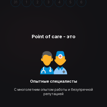
31
1
2
3
4
5
6
Point of care - это
Опытные специалисты
С многолетним опытом работы и безупречной
репутацией