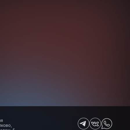
ия
лково,