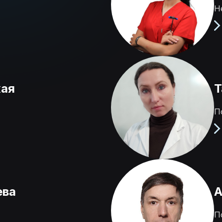
Н
кая
Т
П
ева
А
П