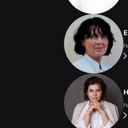
Е
П
Н
П