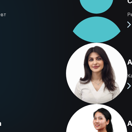
С
евт
Р
А
К
а
А