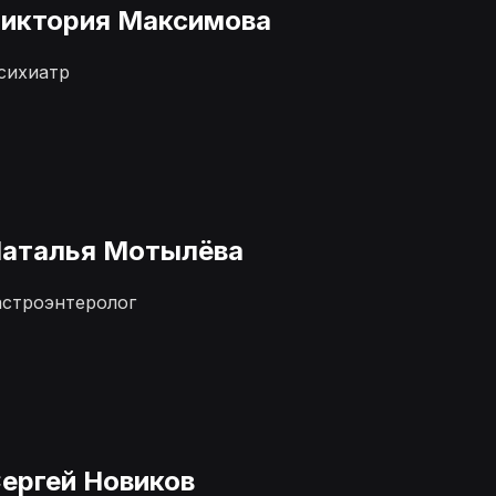
иктория Максимова
сихиатр
аталья Мотылёва
астроэнтеролог
ергей Новиков