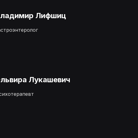
ладимир Лифшиц
астроэнтеролог
львира Лукашевич
сихотерапевт