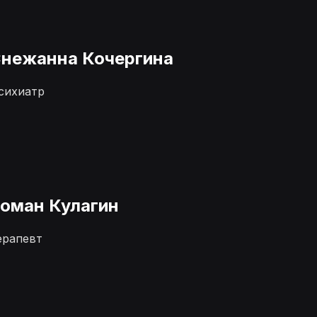
нежанна Кочергина
сихиатр
оман Кулагин
ерапевт