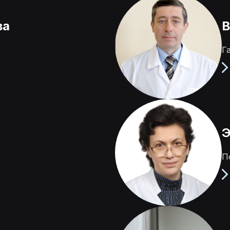
ва
В
Г
Э
П