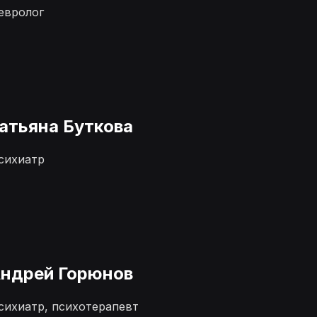
евролог
атьяна Буткова
сихиатр
ндрей Горюнов
сихиатр, психотерапевт