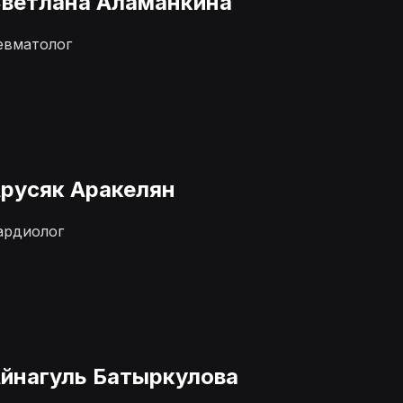
ветлана Аламанкина
евматолог
русяк Аракелян
ардиолог
йнагуль Батыркулова