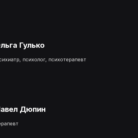
льга Гулько
сихиатр, психолог, психотерапевт
авел Дюпин
ерапевт