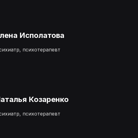
лена Исполатова
сихиатр, психотерапевт
аталья Козаренко
сихиатр, психотерапевт