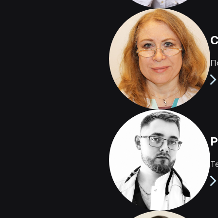
С
П
Р
Т