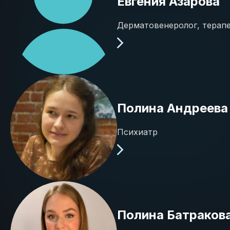
Евгения Азарова
Дерматовенеролог, терап
Полина Андреева
Психиатр
Полина Батраков