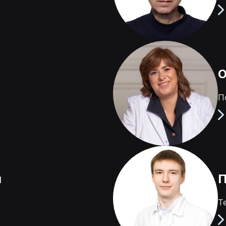
О
П
ч
П
Т