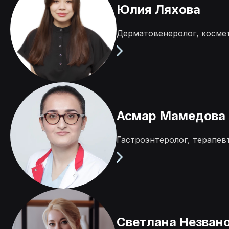
Юлия Ляхова
Дерматовенеролог, косме
Асмар Мамедова
Гастроэнтеролог, терапев
Светлана Незван