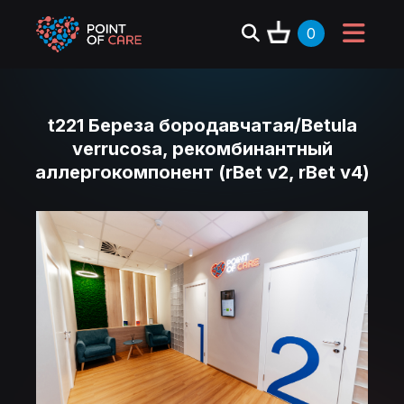
0
t221 Береза бородавчатая/Betula
verrucosa, рекомбинантный
аллергокомпонент (rBet v2, rBet v4)