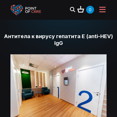
0
Антитела к вирусу гепатита Е (anti-HEV)
IgG