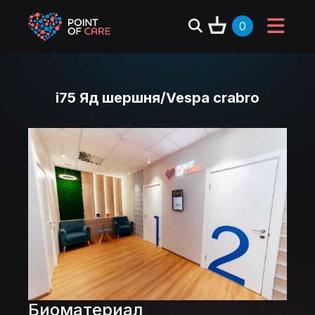
0
i75 Яд шершня/Vespa crabro
Биоматериал