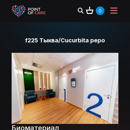
0
f225 Тыква/Cucurbita pepo
Биоматериал