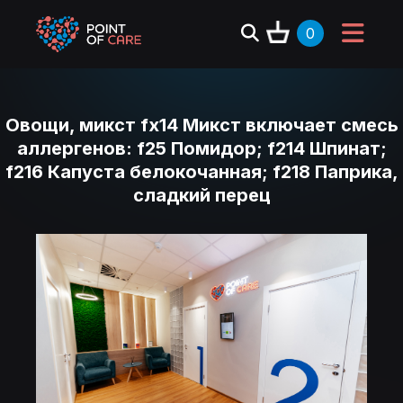
0
Овощи, микст fx14 Микст включает смесь
аллергенов: f25 Помидор; f214 Шпинат;
f216 Капуста белокочанная; f218 Паприка,
сладкий перец