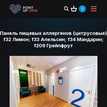
0
Панель пищевых аллергенов (цитрусовые)
f32 Лимон; f33 Апельсин; f34 Мандарин;
f209 Грейпфрут