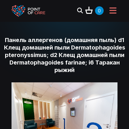
0
Панель аллергенов (домашняя пыль) d1
Клещ домашней пыли Dermatophagoides
pteronyssimus; d2 Клещ домашней пыли
Dermatophagoides farinae; i6 Таракан
рыжий