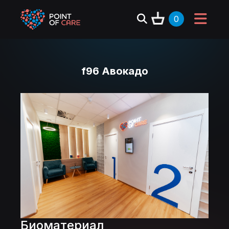
0
f96 Авокадо
Биоматериал