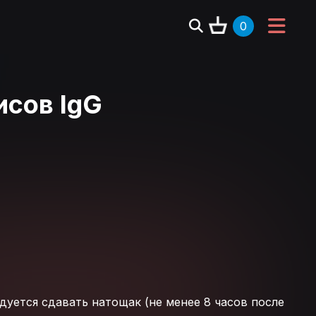
0
исов IgG
уется сдавать натощак (не менее 8 часов после