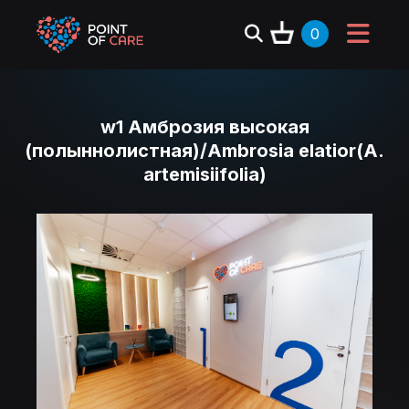
0
w1 Амброзия высокая
(полыннолистная)/Ambrosia elatior(A.
artemisiifolia)