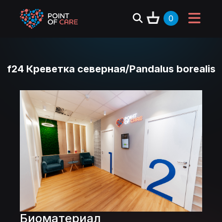
0
f24 Креветка северная/Pandalus borealis
Биоматериал