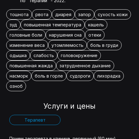
по "Терапии" - 2022.
тошнота
рвота
диарея
запор
сухость кожи
зуд
повышенная температура
кашель
головные боли
нарушения сна
отеки
изменение веса
утомляемость
боль в груди
одышка
слабость
головокружение
повышенная жажда
затрудненное дыхание
насморк
боль в горле
судороги
лихорадка
озноб
Услуги и цены
Терапевт
Прием терапевта в клинике, первичный (60 мин)