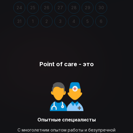
24
25
26
27
28
29
30
31
1
2
3
4
5
6
Point of care - это
Опытные специалисты
С многолетним опытом работы и безупречной