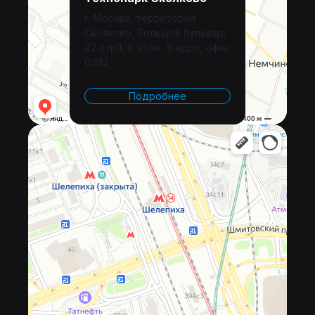
г. Москва, территория
Сколково, Большой бульвар,
42 стр.1, 0 этаж, 5 ядро, офис
0.012
Подробнее