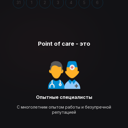
31
1
2
3
4
5
6
Point of care - это
Опытные специалисты
С многолетним опытом работы и безупречной
репутацией