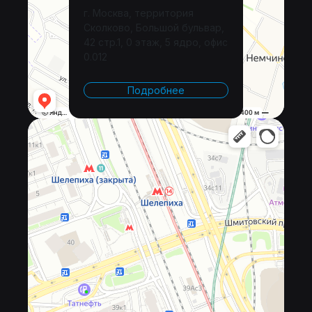
г. Москва, территория
Сколково, Большой бульвар,
42 стр.1, 0 этаж, 5 ядро, офис
0.012
Подробнее