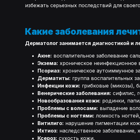
избежать серьезных последствий для своего
Какие заболевания лечи
Дерматолог занимается диагностикой и ле
Акне:
воспалительное заболевание сал
Экзема:
хроническое неинфекционное в
Псориаз:
хроническое аутоиммунное за
Дерматиты:
группа воспалительных за
Инфекции кожи:
грибковые (микозы), б
Венерические заболевания:
сифилис, г
Новообразования кожи:
родинки, папи
Проблемы с волосами:
выпадение воло
Проблемы с ногтями:
ломкость ногтей,
Витилиго:
нарушение пигментации кожи
Ихтиоз:
наследственное заболевание, 
Ксероз:
сухость кожи.