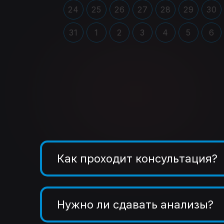
24
25
26
27
28
29
30
31
1
2
3
4
5
6
Как проходит консультация?
Нужно ли сдавать анализы?