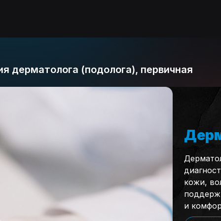
я дерматолога (подолога), первичная
Дерм
Дермато
диагност
кожи, во
поддержи
и комфор