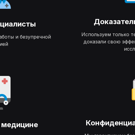
Доказател
ециалисты
Используем только т
аботы и безупречной
доказали свою эффе
ией
исс
Конфиденциа
 медицине