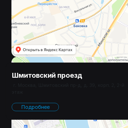
Шмитовский проезд
г. Москва, Шмитовский пр-д, д. 39, корп. 2, 2-й
этаж
Подробнее