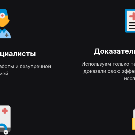
Доказател
ециалисты
Используем только т
аботы и безупречной
доказали свою эффе
ией
исс