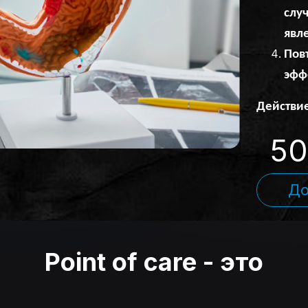
слу
явл
Пов
эфф
Действие
50
До
Point of care - это