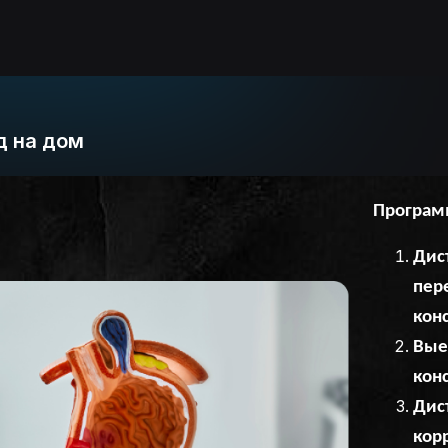
д на дом
Програм
Дис
пер
кон
Вые
кон
Дис
кор