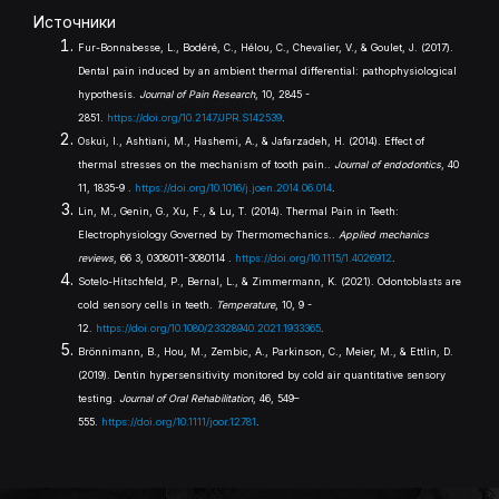
Источники
Fur-Bonnabesse, L., Bodéré, C., Hélou, C., Chevalier, V., & Goulet, J. (2017).
Dental pain induced by an ambient thermal differential: pathophysiological
hypothesis.
Journal of Pain Research
, 10, 2845 -
2851.
https://doi.org/10.2147/JPR.S142539
.
Oskui, I., Ashtiani, M., Hashemi, A., & Jafarzadeh, H. (2014). Effect of
thermal stresses on the mechanism of tooth pain..
Journal of endodontics
, 40
11, 1835-9 .
https://doi.org/10.1016/j.joen.2014.06.014
.
Lin, M., Genin, G., Xu, F., & Lu, T. (2014). Thermal Pain in Teeth:
Electrophysiology Governed by Thermomechanics..
Applied mechanics
reviews
, 66 3, 0308011-3080114 .
https://doi.org/10.1115/1.4026912
.
Sotelo-Hitschfeld, P., Bernal, L., & Zimmermann, K. (2021). Odontoblasts are
cold sensory cells in teeth.
Temperature
, 10, 9 -
12.
https://doi.org/10.1080/23328940.2021.1933365
.
Brönnimann, B., Hou, M., Zembic, A., Parkinson, C., Meier, M., & Ettlin, D.
(2019). Dentin hypersensitivity monitored by cold air quantitative sensory
testing.
Journal of Oral Rehabilitation
, 46, 549–
555.
https://doi.org/10.1111/joor.12781
.