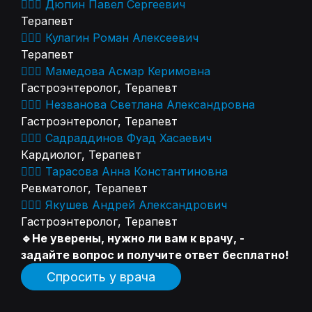
👨🏻‍⚕️ Дюпин Павел Сергеевич
Терапевт
👨🏻‍⚕️ Кулагин Роман Алексеевич
Терапевт
👨🏻‍⚕️ Мамедова Асмар Керимовна
Гастроэнтеролог, Терапевт
👨🏻‍⚕️ Незванова Светлана Александровна
Гастроэнтеролог, Терапевт
👨🏻‍⚕️ Садраддинов Фуад Хасаевич
Кардиолог, Терапевт
👨🏻‍⚕️ Тарасова Анна Константиновна
Ревматолог, Терапевт
👨🏻‍⚕️ Якушев Андрей Александрович
Гастроэнтеролог, Терапевт
🔹Не уверены, нужно ли вам к врачу, -
задайте вопрос и получите ответ бесплатно!
Спросить у врача