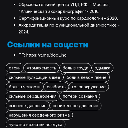
Образовательный центр УПД РФ, г Москва,
"Клиническая эхокардиография"- 2016.
Сертификационный курс по кардиологии - 2020.
Аккредитация по функциональной диагностике -
2024.
Ссылки на соцсети
ТГ: https://t.me/docLiho
отеки
утомляемость
боль в груди
одышка
сильные пульсации в шее
боли в левом плече
боль в челюсти
слабость
головокружение
сильные сердцебиения
потери сознания
высокое давление
пониженное давление
нарушения сердечного ритма
чувство нехватки воздуха